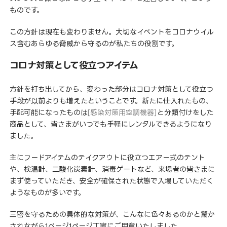
ものです。
この方針は現在も変わりません。大切なイベントをコロナウイル
ス含むあらゆる脅威から守るのが私たちの役割です。
コロナ対策として役立つアイテム
方針を打ち出してから、変わった部分はコロナ対策として役立つ
手段が以前よりも増えたということです。新たに仕入れたもの、
手配可能になったものは
[
感染対策用空調機器
]
と分類付けをした
商品として、皆さまがいつでも手軽にレンタルできるようになり
ました。
主にフードアイテムのテイクアウトに役立つエアー式のテント
や、検温計、二酸化炭素計、消毒ゲートなど、来場者の皆さまに
まず使っていただき、安全が確保された状態で入場していただく
ようなものが多いです。
三密を守るための具体的な対策が、こんなに色々あるのかと驚か
されながら1ページ1ページ丁寧にご用意いたしました。