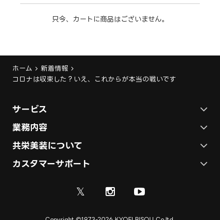
只今、カートに商品はございません。
ホーム
新着情報
コロナは収束した？いえ、これからが本当の戦いです
サービス
ステージ施工プラン
業務内容
各種イベントの総合サービス
共栄美装について
テント施工プラン
会社概要
カスタマーサポート
展示会ブース装飾・デザイン
展示会ブース制作
お問い合わせ
採用情報
ディスプレイ・サイン制作
𝕏
資料
ご利用ガイド
取引実績
実績紹介
Copyright
1973-2026 KYOEI BISOU Co,ltd.