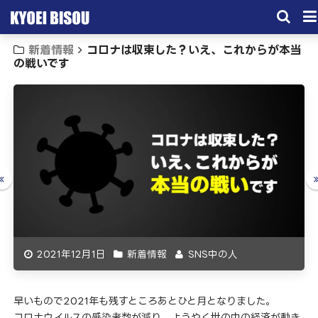
新着情報
コロナは収束した？いえ、これからが本当
サービス
の戦いです
取引実績
施工実績
会社概要
お問い合わせ
2021年12月1日
新着情報
SNS中の人
早いもので2021年も残すところあとひと月となりました。
コロナウイルスの感染者数が減り、ようやく世の中の経済が動き