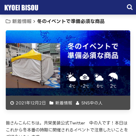
新着情報
冬のイベントで準備必須な商品
サービス
取引実績
施工実績
会社概要
お問い合わせ
2021年12月2日
新着情報
SNS中の人
皆さんこんにちは。共栄美装公式Twitter 中の人です！本日は
これから冬本番の時期に開催されるイベントで注意したいことを