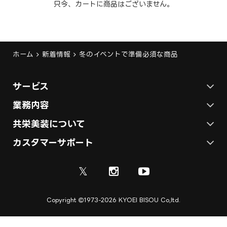
只今、カートに商品はございません。
ホーム
新着情報
冬のイベントで準備必須な商品
サービス
ステージ施工プラン
業務内容
各種イベントの総合サービス
共栄美装について
テント施工プラン
会社概要
カスタマーサポート
展示会ブース装飾・デザイン
展示会ブース制作
お問い合わせ
採用情報
ディスプレイ・サイン制作
𝕏
資料
ご利用ガイド
取引実績
実績紹介
Copyright
1973-2026 KYOEI BISOU Co,ltd.
ご利用規約
施工実績