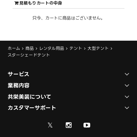
見積もりカートの中身
只今、カートに商品はございません。
ホーム
商品
レンタル用品
テント
大型テント
スターシェードテント
サービス
ステージ施工プラン
業務内容
各種イベントの総合サービス
共栄美装について
テント施工プラン
会社概要
カスタマーサポート
展示会ブース装飾・デザイン
展示会ブース制作
お問い合わせ
採用情報
ディスプレイ・サイン制作
𝕏
資料
ご利用ガイド
取引実績
実績紹介