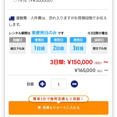
1ヶ月（+¥300000）
運搬費・人件費は、恐れ入りますがお見積段階でお伝え
します。
3日間:
¥150,000
～
（税別）
¥165,000
～
（税込）
数量
簡単1分で無料見積もり依頼！