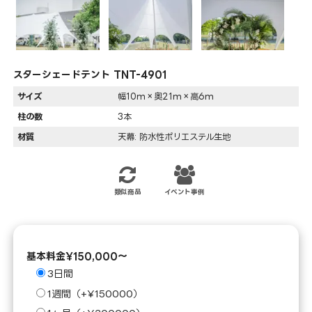
スターシェードテント TNT-4901
サイズ
幅10m×奥21m×高6m
柱の数
3本
材質
天幕: 防水性ポリエステル生地
類似商品
イベント事例
基本料金¥150,000～
3日間
1週間（+¥150000）