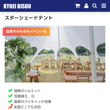
スターシェードテント
サービス
取引実績
空間そのものをイベント化
施工実績
会社概要
お問い合わせ
独特のシルエット
写真映え、◎
抜群のアイキャッチ効果
全国どこでも対応