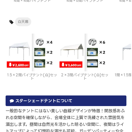
4間×4間パイプテント
4間×6間パイプテント
4間×
白天幕
1.5×2間パイプテント(白)セッ
2×3間パイプテント(白)セッ
1間×1.5
ト
ト
スターシェードテントについて
一般的なテントにはない美しい曲線デザインが特徴！開放感あふ
れる空間を確保しながら、会場全体に上質で洗練された雰囲気を
演出します。昼間は自然光を活かした明るい空間に、夜間はライ
トアップによって幻想的な演出も可能。ガーデンパーティーや企