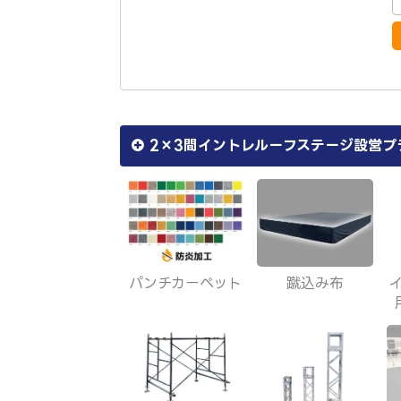
2×3間イントレルーフステージ設営プ
パンチカーペット
蹴込み布