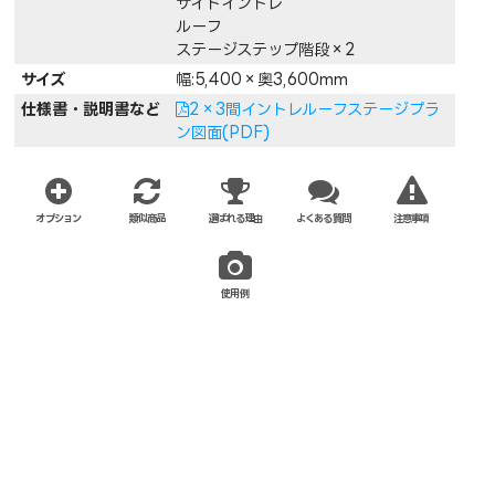
サイドイントレ
ルーフ
ステージステップ階段×2
サイズ
幅:5,400×奥3,600mm
仕様書・説明書など
2×3間イントレルーフステージプラ
ン図面(PDF)
オプション
類似商品
選ばれる理由
よくある質問
注意事項
使用例