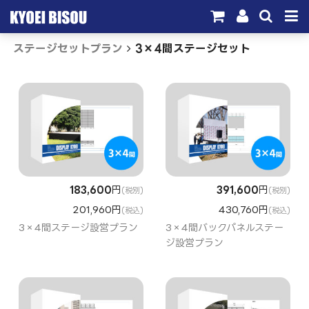
ステージセットプラン
3×4間ステージセット
サービス
取引実績
施工実績
会社概要
お問い合わせ
183,600
円
391,600
円
(税別)
(税別)
201,960円
430,760円
(税込)
(税込)
3×4間ステージ設営プラン
3×4間バックパネルステー
ジ設営プラン