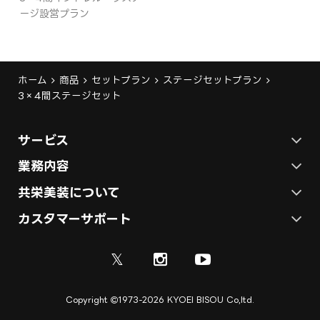
ージ設営プラン
ホーム
商品
セットプラン
ステージセットプラン
3×4間ステージセット
サービス
ステージ施工プラン
業務内容
各種イベントの総合サービス
共栄美装について
テント施工プラン
会社概要
カスタマーサポート
展示会ブース装飾・デザイン
展示会ブース制作
お問い合わせ
採用情報
ディスプレイ・サイン制作
𝕏
資料
ご利用ガイド
取引実績
実績紹介
Copyright
1973-2026 KYOEI BISOU Co,ltd.
ご利用規約
施工実績