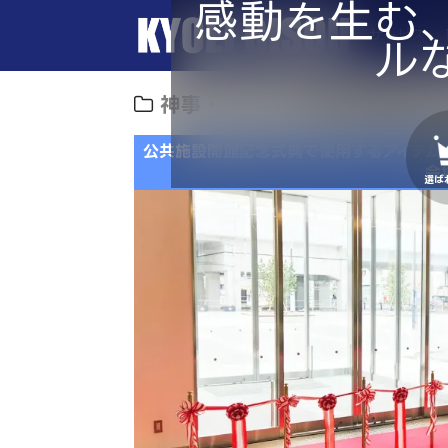
感動を生む
サービス
ル
神事・式典
公共施設開館記
公共施設開館記念式典で使用するアイテム
会
選ば