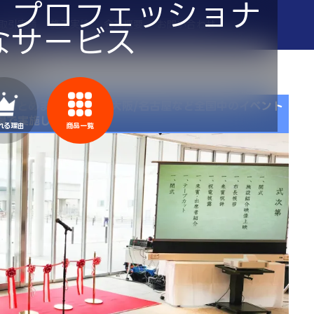
、プロフェッショナ
取引実績
施工実績
会社概要
お問い合わせ
なサービス
念式典
をまとめました！
東京/大阪/名古屋など全国中のイベント
場で実施します！
れる理由
商品一覧