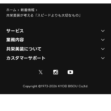
ホーム
新着情報
共栄美装が考える「スピードよりも大切なもの」
サービス
ステージ施工プラン
業務内容
各種イベントの総合サービス
共栄美装について
テント施工プラン
会社概要
カスタマーサポート
展示会ブース装飾・デザイン
展示会ブース制作
お問い合わせ
採用情報
ディスプレイ・サイン制作
𝕏
資料
ご利用ガイド
取引実績
実績紹介
Copyright
1973-2026 KYOEI BISOU Co,ltd.
ご利用規約
施工実績
キャンセル規定