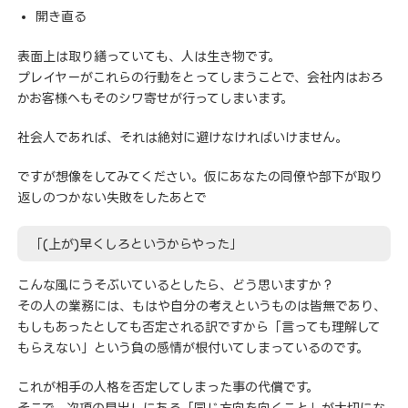
開き直る
表面上は取り繕っていても、人は生き物です。
プレイヤーがこれらの行動をとってしまうことで、会社内はおろ
かお客様へもそのシワ寄せが行ってしまいます。
社会人であれば、それは絶対に避けなければいけません。
ですが想像をしてみてください。仮にあなたの同僚や部下が取り
返しのつかない失敗をしたあとで
「(上が)早くしろというからやった」
こんな風にうそぶいているとしたら、どう思いますか？
その人の業務には、もはや自分の考えというものは皆無であり、
もしもあったとしても否定される訳ですから「言っても理解して
もらえない」という負の感情が根付いてしまっているのです。
これが相手の人格を否定してしまった事の代償です。
そこで、次項の見出しにある「同じ方向を向くこと」が大切にな