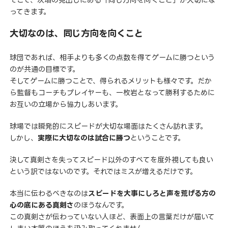
ってきます。
大切なのは、同じ方向を向くこと
球団であれば、相手よりも多くの点数を得てゲームに勝つという
のが共通の目標です。
そしてゲームに勝つことで、得られるメリットも様々です。だか
ら監督もコーチもプレイヤーも、一枚岩となって勝利するために
お互いの立場から協力しあいます。
球場では瞬発的にスピードが大切な場面はたくさん訪れます。
しかし、
実際に大切なのは試合に勝つ
ということです。
決して真剣さを失ってスピード以外のすべてを度外視しても良い
という訳ではないのです。それではミスが増えるだけです。
本当に伝わるべきなのは
スピードを大事にしろと声を荒げる方の
心の底にある真剣さ
のほうなんです。
この真剣さが伝わっていない人ほど、表面上の言葉だけが届いて