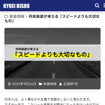
新着情報
共栄美装が考える「スピードよりも大切な
サービス
もの」
取引実績
施工実績
会社概要
お問い合わせ
2021年9月24日
新着情報
広報部1号
日本人は、よく事なかれ主義で挑戦をしないと言われます。
ですが一方で、こういった言葉をお聞きになった方はいるのでは