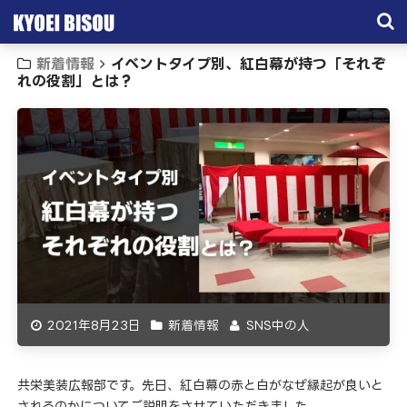
新着情報
イベントタイプ別、紅白幕が持つ「それぞ
サービス
れの役割」とは？
取引実績
施工実績
会社概要
お問い合わせ
2021年8月23日
新着情報
SNS中の人
共栄美装広報部です。先日、紅白幕の赤と白がなぜ縁起が良いと
されるのかについてご説明をさせていただきました。