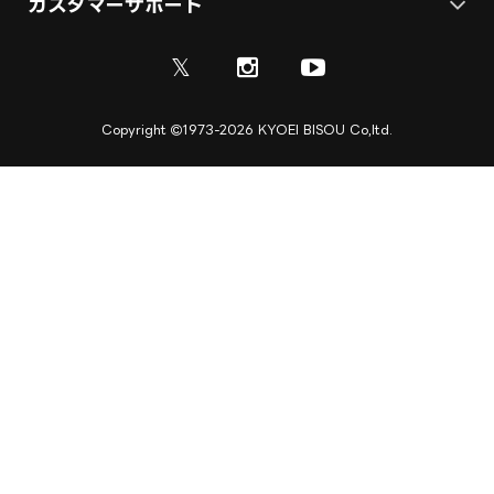
会社概要
カスタマーサポート
展示会ブース装飾・デザイン
展示会ブース制作
お問い合わせ
採用情報
ディスプレイ・サイン制作
𝕏
資料
ご利用ガイド
取引実績
実績紹介
Copyright
1973-2026 KYOEI BISOU Co,ltd.
ご利用規約
施工実績
キャンセル規定