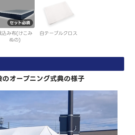
蹴込み布(けこみ
白テーブルクロス
ぬの)
設のオープニング式典の様子