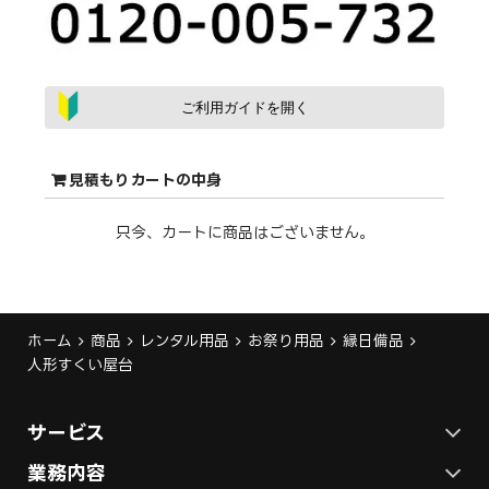
ご利用ガイドを開く
見積もりカートの中身
只今、カートに商品はございません。
ホーム
商品
レンタル用品
お祭り用品
縁日備品
⼈形すくい屋台
サービス
ステージ施工プラン
業務内容