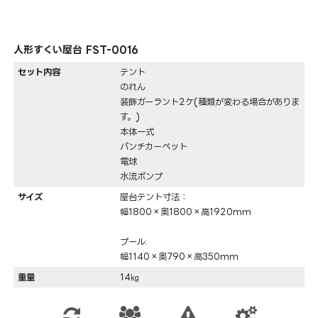
⼈形すくい屋台 FST-0016
セット内容
テント
のれん
装飾ガーラント2ケ(種類が変わる場合がありま
す。)
本体一式
パンチカーペット
電球
水流ポンプ
サイズ
屋台テント寸法：
幅1800×奥1800×高1920mm
プール:
幅1140×奥790×高350mm
重量
14㎏