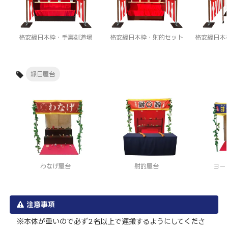
格安縁日木枠・手裏剣道場
格安縁日木枠・射的セット
格安縁日木
縁日屋台
わなげ屋台
射的屋台
ヨー
注意事項
本体が重いので必ず2名以上で運搬するようにしてくださ