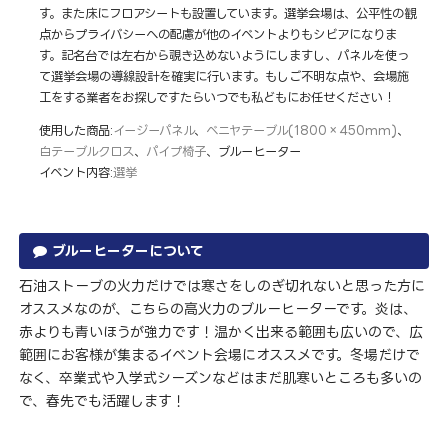
す。また床にフロアシートも設置しています。選挙会場は、公平性の観
点からプライバシーへの配慮が他のイベントよりもシビアになりま
す。記名台では左右から覗き込めないようにしますし、パネルを使っ
て選挙会場の導線設計を確実に行います。もしご不明な点や、会場施
工をする業者をお探しですたらいつでも私どもにお任せください！
使用した商品:
イージーパネル
、
ベニヤテーブル(1800×450mm)
、
白テーブルクロス
、
パイプ椅子
、ブルーヒーター
イベント内容:
選挙
ブルーヒーターについて
石油ストーブの火力だけでは寒さをしのぎ切れないと思った方に
オススメなのが、こちらの高火力のブルーヒーターです。炎は、
赤よりも青いほうが強力です！温かく出来る範囲も広いので、広
範囲にお客様が集まるイベント会場にオススメです。冬場だけで
なく、卒業式や入学式シーズンなどはまだ肌寒いところも多いの
で、春先でも活躍します！