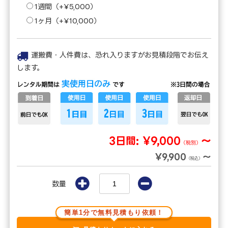
1週間（+¥5,000）
1ヶ月（+¥10,000）
運搬費・人件費は、恐れ入りますがお見積段階でお伝え
します。
3日間:
¥9,000
～
（税別）
¥9,900
～
（税込）
数量
簡単1分で無料見積もり依頼！