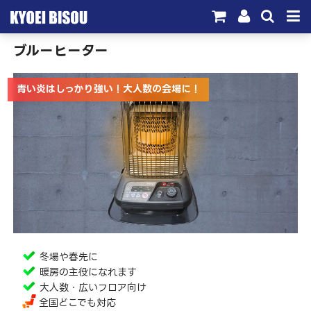
ブルーヒーター
サービス
取引実績
青い炎はしっかり強い！大人数の会場に！
施工実績
会社概要
お問い合わせ
冬場や春先に
暖房の主役になれます
大人数・広いフロア向け
全国どこでも対応