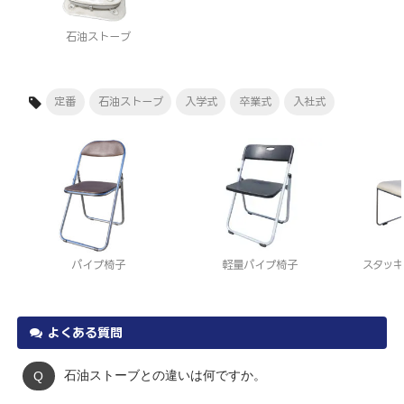
石油ストーブ
定番
石油ストーブ
入学式
卒業式
入社式
パイプ椅子
軽量パイプ椅子
スタッキ
よくある質問
石油ストーブとの違いは何ですか。