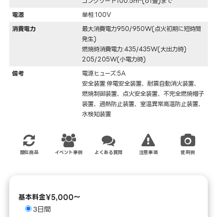
コンクリート100.5ｍ
(61畳)まで
電源
単相:100V
消費電力
最大消費電力950/950W(点火初期に短時間
発生)
燃焼時消費電力:435/435W(大出力時)
205/205W(小電力時)
備考
電源ヒューズ:5A
安全装置:停電安全装置、耐震自動消火装置、
燃焼制御装置、点火安全装置、不完全燃焼帽子
装置、過熱防止装置、室温異常高温防止装置、
水検知装置
類似商品
イベント事例
よくある質問
注意事項
使用例
基本料金¥5,000～
3日間