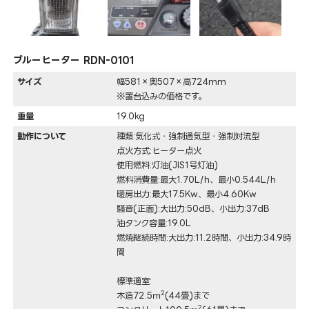
ブルーヒーター RDN-0101
サイズ
幅581×奥507×高724mm
※置台込みの価格です。
重量
19.0kg
動作について
種類:気化式・強制通気型・強制対流型
点火方式:ヒーター点火
使用燃料:灯油(JIS1号灯油)
燃料消費量:最大1.70L/h、最小0.544L/h
暖房出力:最大17.5Kw、最小4.60Kw
騒音(正面):大出力:50dB、小出力:37dB
油タンク容量:19.0L
燃焼継続時間:大出力:11.2時間、小出力:34.9時
間
標準適室:
2
木造72.5ｍ
(44畳)まで
2