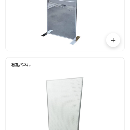
＋
有孔パネル