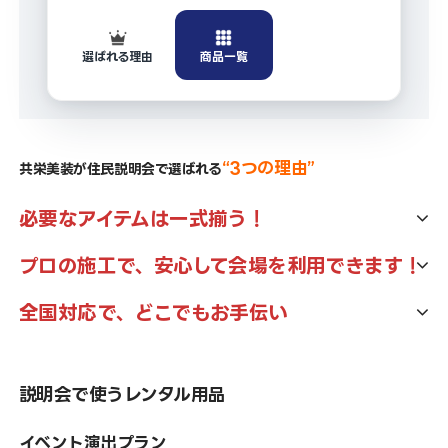
選ばれる理由
商品一覧
“
3
つの理由”
共栄美装が住民説明会で選ばれる
必要なアイテムは一式揃う！
説明会の準備に必要な椅子、プロジェクター、スクリーン、演
プロの施工で、安心して会場を利用できます！
台、ステージなど、すべて揃っています。プレゼンテーションに
住民説明会の会場設営は、施工のプロが対応しています。私たち
必要なアイテムは、すべて当社で揃えることができます。
全国対応で、どこでもお手伝い
は経験豊富なスタッフを揃え、会場設営においても高品質なサー
私たちどこにいても、住民説明会の準備・運営をお手伝いしま
ビスを提供しています。安心して会場を利用していただけます。
す。ご要望に合わせたサービスを提供し、皆様のご期待にお応え
説明会で使うレンタル用品
します。
イベント演出プラン