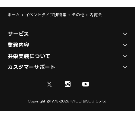
ホーム
イベントタイプ別特集
その他
内覧会
サービス
ステージ施工プラン
業務内容
各種イベントの総合サービス
共栄美装について
テント施工プラン
会社概要
カスタマーサポート
展示会ブース装飾・デザイン
展示会ブース制作
お問い合わせ
採用情報
ディスプレイ・サイン制作
𝕏
資料
ご利用ガイド
取引実績
実績紹介
Copyright
1973-2026 KYOEI BISOU Co,ltd.
ご利用規約
施工実績
キャンセル規定