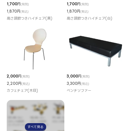
1,700
円
1,700
円
(税別)
(税別)
1,870円
1,870円
(税込)
(税込)
高さ調節つきハイチェア(黒)
高さ調節つきハイチェア(白)
2,000
円
3,000
円
(税別)
(税別)
2,200円
3,300円
(税込)
(税込)
カフェチェア(木目)
ベンチソファー
すべて見る