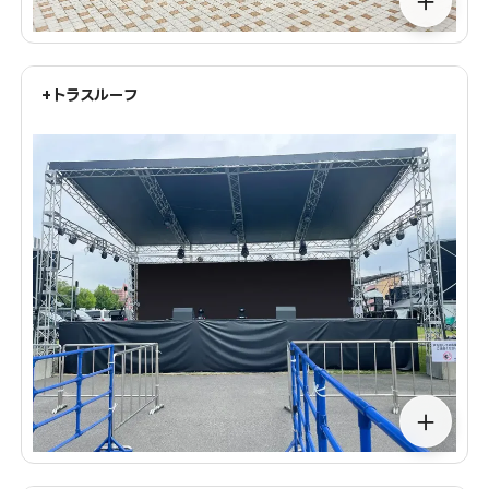
＋
+トラスルーフ
＋