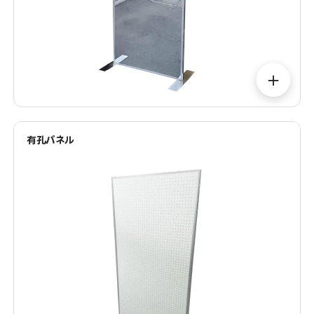
＋
有孔パネル