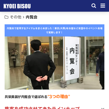
その他
内覧会
サービス
内覧会で使用するアイテムをまとめました！
東京/大阪/名古屋など全国中のイベント会場
取引実績
で実施します！
施工実績
会社概要
お問い合わせ
“
3
つの理由”
共栄美装が内覧会で選ばれる
集客を成功させてきたラインナップ