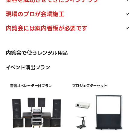
イベントの目指す所は、やはり集客です。常に現場最前線で多く
現場のプロが会場施工
のお客様にご利用頂いてきたアイテムのラインナップでお客様に
商材がベテランなら人もベテラン。現地では会場施工のプロが創
ご提案します！
内覧会には案内看板が必要です
業してから半世紀培ってきたキャリアでセレモニーを支えます。
私達の看板・パネルは社内に常駐しているデザイナーが制作・出
力しています。インクジェット機も自社保有。外部の業者を通さ
内覧会で使うレンタル用品
ないので高いクオリティとコストパフォーマンスを両立していま
す！
イベント演出プラン
音響オペレーター付プラン
プロジェクターセット