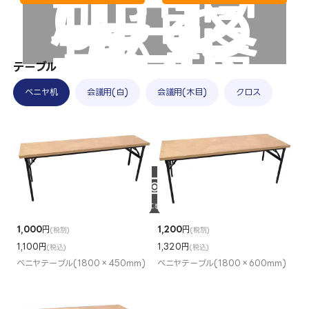
のお
披露
目
で、
幸先
良い
スタ
テーブル
ート
を
ベニヤ机
会議用(白)
会議用(木目)
クロス
選ばれる理由
施工事例
商品一覧
1,000
円
1,200
円
(税別)
(税別)
1,100円
1,320円
(税込)
(税込)
ベニヤテーブル(1800×450mm)
ベニヤテーブル(1800×600mm)