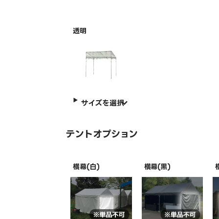
透明
サイズを選択
テントオプション
横幕(白)
横幕(黒)