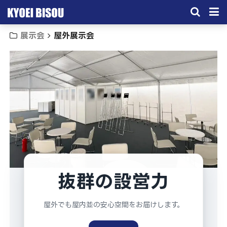
展示会
屋外展示会
サービス
取引実績
施工実績
会社概要
お問い合わせ
抜群の設営力
屋外でも屋内並の安心空間をお届けします。