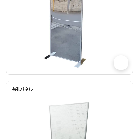
＋
有孔パネル