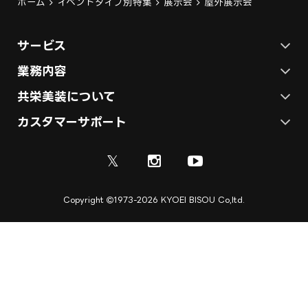
ホーム
イベントタイプ別特集
展示会
屋外展示会
サービス
ステージ施工プラン
業務内容
各種イベントの総合サービス
共栄美装について
テント施工プラン
会社概要
カスタマーサポート
展示会ブース装飾・デザイン
展示会ブース制作
お問い合わせ
採用情報
ディスプレイ・サイン制作
𝕏
資料
ご利用ガイド
取引実績
実績紹介
Copyright
1973-2026 KYOEI BISOU Co,ltd.
ご利用規約
施工実績
キャンセル規定