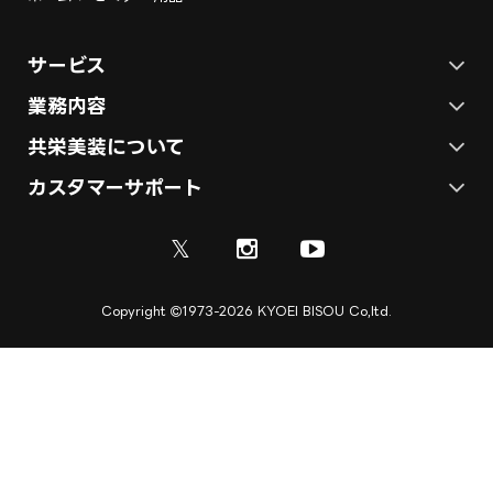
サービス
ステージ施工プラン
業務内容
各種イベントの総合サービス
共栄美装について
テント施工プラン
会社概要
カスタマーサポート
展示会ブース装飾・デザイン
展示会ブース制作
お問い合わせ
採用情報
ディスプレイ・サイン制作
𝕏
資料
ご利用ガイド
取引実績
実績紹介
Copyright
1973-2026 KYOEI BISOU Co,ltd.
ご利用規約
施工実績
キャンセル規定