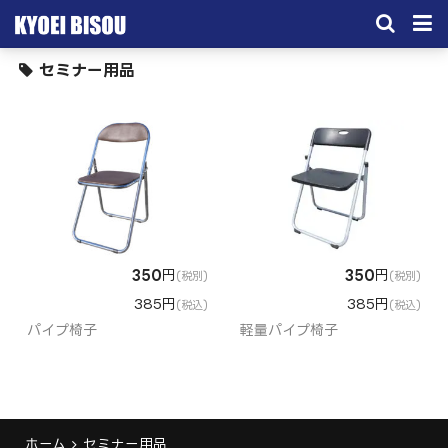
セミナー用品
サービス
取引実績
施工実績
会社概要
お問い合わせ
350
円
350
円
(税別)
(税別)
385円
385円
(税込)
(税込)
パイプ椅子
軽量パイプ椅子
ホーム
セミナー用品