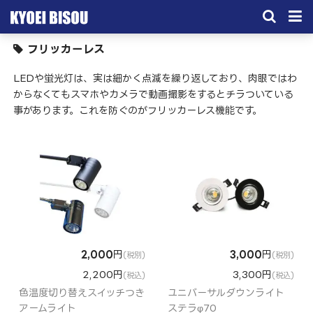
フリッカーレス
サービス
LEDや蛍光灯は、実は細かく点滅を繰り返しており、肉眼ではわ
取引実績
からなくてもスマホやカメラで動画撮影をするとチラついている
事があります。これを防ぐのがフリッカーレス機能です。
施工実績
会社概要
お問い合わせ
2,000
円
3,000
円
(税別)
(税別)
2,200円
3,300円
(税込)
(税込)
色温度切り替えスイッチつき
ユニバーサルダウンライト
アームライト
ステラφ70