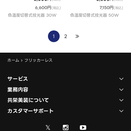
6,600円
7,150円
(税込)
(税込)
色温度切替式投光器 30W
色温度切替式投光器 50W
1
2
≫
ホーム
フリッカーレス
サービス
ステージ施工プラン
業務内容
各種イベントの総合サービス
共栄美装について
テント施工プラン
会社概要
カスタマーサポート
展示会ブース装飾・デザイン
展示会ブース制作
お問い合わせ
採用情報
ディスプレイ・サイン制作
𝕏
資料