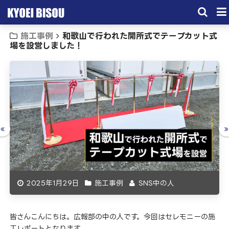
施工事例
和歌山で行われた開所式でテープカット式
サービス
場を設営しました！
取引実績
施工実績
会社概要
お問い合わせ
2025年1月29日
施工事例
SNS中の人
皆さんこんにちは。広報部の中の人です。今回はセレモニーの施
工レポートとなります。