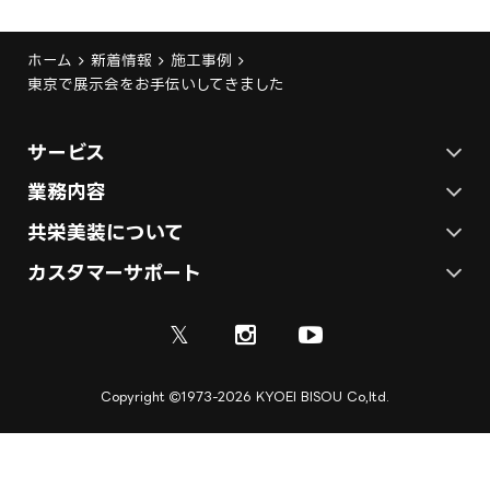
ホーム
新着情報
施工事例
東京で展示会をお手伝いしてきました
サービス
ステージ施工プラン
業務内容
各種イベントの総合サービス
共栄美装について
テント施工プラン
会社概要
カスタマーサポート
展示会ブース装飾・デザイン
展示会ブース制作
お問い合わせ
採用情報
ディスプレイ・サイン制作
𝕏
資料
ご利用ガイド
取引実績
実績紹介
Copyright
1973-2026 KYOEI BISOU Co,ltd.
ご利用規約
施工実績
キャンセル規定