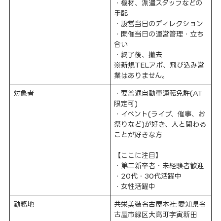
・機材、派遣スタッフなどの
手配
・設営当日のディレクション
・開催当日の運営管理・立ち
合い
・終了後、撤去
※新規TELアポ、飛び込み営
業はありません。
対象者
・要普通自動車運転免許(AT
限定可)
・イベント(ライブ、催事、お
祭りなど)が好き、人と関わる
ことが好きな方
【ここに注目】
・第二新卒者・未経験者歓迎
・20代・30代活躍中
・女性活躍中
勤務地
共栄美装名古屋本社:愛知県名
古屋市緑区大高町字寅新田