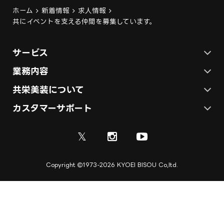
ホーム
新着情報
求人情報
共にイベントを支える仲間を募集しています。
サービス
ステージ施工プラン
業務内容
各種イベントの総合サービス
共栄美装について
テント施工プラン
会社概要
カスタマーサポート
展示会ブース装飾・デザイン
展示会ブース制作
お問い合わせ
採用情報
ディスプレイ・サイン制作
𝕏
資料
ご利用ガイド
取引実績
実績紹介
Copyright
1973-2026 KYOEI BISOU Co,ltd.
ご利用規約
施工実績
キャンセル規定