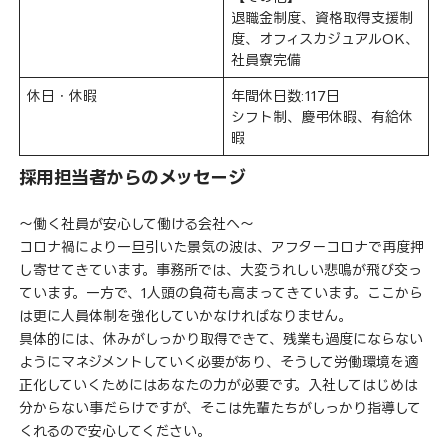
退職金制度、資格取得支援制
度、オフィスカジュアルOK、
社員寮完備
休日・休暇
年間休日数:117日
シフト制、慶弔休暇、有給休
暇
採用担当者からのメッセージ
～働く社員が安心して働ける会社へ～
コロナ禍により一旦引いた景気の波は、アフターコロナで再度押
し寄せてきています。事務所では、大変うれしい悲鳴が飛び交っ
ています。一方で、1人頭の負荷も高まってきています。ここから
は更に人員体制を強化していかなければなりません。
具体的には、休みがしっかり取得できて、残業も過度にならない
ようにマネジメントしていく必要があり、そうして労働環境を適
正化していくためにはあなたの力が必要です。入社してはじめは
分からない事だらけですが、そこは先輩たちがしっかり指導して
くれるので安心してください。