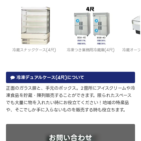
冷蔵スナックケース(4尺)
冷凍つき業務用冷蔵庫(4尺)
冷蔵オープ
冷凍デュアルケース(4尺)について
正面のガラス扉と、手元のボックス。2箇所にアイスクリームや冷
凍食品を貯蔵・陳列販売することができます。限られたスペース
でも大量に物を入れたい時にお役立てください！地域の特産品
や、そこでしか手に入らないものを販売する時も役立ちます。
お問い合わせ