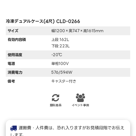
冷凍デュアルケース(4尺) CLD-0266
サイズ
幅1200×奥747×高1615mm
有効内容積
上段:162L
下段:223L
使用温度
-20℃
電源
単相100V
消費電力
576/594W
備考
キャスター付き
類似商品
イベント事例
運搬費・人件費は、恐れ入りますがお見積段階でお伝え
します。