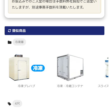
お振込みでのご入金の場合は手数料弊社負担でご返金い
たしますが、別途事務手数料を頂戴いたします。
類似商品
冷凍庫
冷凍プレハブ
冷凍・冷蔵コンテナ
スライ
4尺