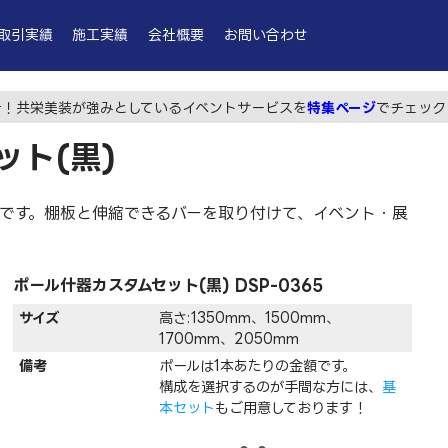
取引実績
施工実績
会社概要
お問い合わせ
そ！共栄美装が強みとしているイベントサービスを
特集ページ
でチェック
ット(黒)
器です。棚板と伸縮できるバーを取り付けて、イベント・展
ポール什器カスタムセット(黒) DSP-0365
サイズ
高さ:1350mm、1500mm、
1700mm、2050mm
備考
ポールは1本あたりの金額です。
構成を選択するのが手間な方には、
基
本セット
もご用意しております！