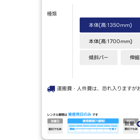
種類
本体(高:1350mm)
本体(高:1700mm)
傾斜バー
伸縮
運搬費・人件費は、恐れ入りますが
数量