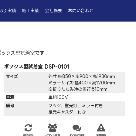
取引実績
施工実績
会社概要
お問い合わせ
ボックス型試着室です！
ボックス型試着室 DSP-0101
サイズ
外寸:幅850×奥900×高1930mm
ミラーサイズ:幅400×高1200mm
※折りたたみ時の奥行:510mm
電源
単相100V
備考
フック、蛍光灯、ミラー付き
足元キャスター付き
類似商品
イベント事例
よくある質問
注意事項