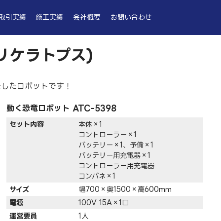
取引実績
施工実績
会社概要
お問い合わせ
リケラトプス)
をしたロボットです！
動く恐竜ロボット ATC-5398
セット内容
本体×1
コントローラー×1
バッテリー×1、予備×1
バッテリー用充電器×1
コントローラー用充電器
コンパネ×1
サイズ
幅700×奥1500×高600mm
電源
100V 15A×1口
運営要員
1人