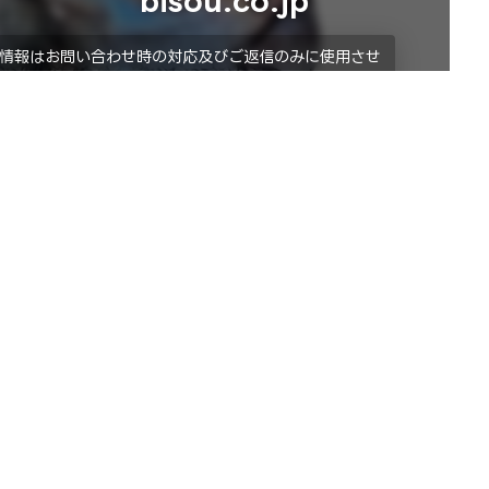
bisou.co.jp
情報はお問い合わせ時の対応及びご返信のみに使用させ
とは一切ございません。
ント
オブジェ
動く恐竜ロボット(トリケラトプス)
務内容
共栄美装について
種イベントの総合サービス
会社概要
示会ブース装飾・デザイン
採用情報
ィスプレイ・サイン制作
取引実績
績紹介
施工実績
𝕏