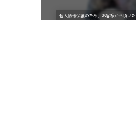
個人情報保護のため、お客様から頂いた
ていただきます。第三者に漏洩されるこ
共栄美装の個人情報保護方針
ホーム
商品
レンタル用品
造作・モニュメ
サービス
業
ステージ施工プラン
各
テント施工プラン
展
展示会ブース制作
デ
資料
実