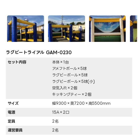
ラグビートライアル GAM-0230
セット内容
本体×1台
アメフトボール×5球
ラグビーボール×5球
ラグビーボール×5球(小)
空気入れ×2個
キッキングティー×2個
サイズ
幅9300×奥7200×高5500mm
電源
15A×2口
定員
2名
運営要員
2名