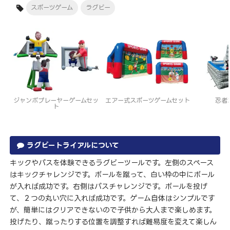
スポーツゲーム
ラグビー
ジャンボプレーヤーゲームセッ
エアー式スポーツゲームセット
忍者
ト
ラグビートライアルについて
キックやパスを体験できるラグビーツールです。左側のスペース
はキックチャレンジです。ボールを蹴って、白い枠の中にボール
が入れば成功です。右側はパスチャレンジです。ボールを投げ
て、２つの丸い穴に入れば成功です。ゲーム自体はシンプルです
が、簡単にはクリアできないので子供から大人まで楽しめます。
投げたり、蹴ったりする位置を調整すれば難易度を変えて楽しん