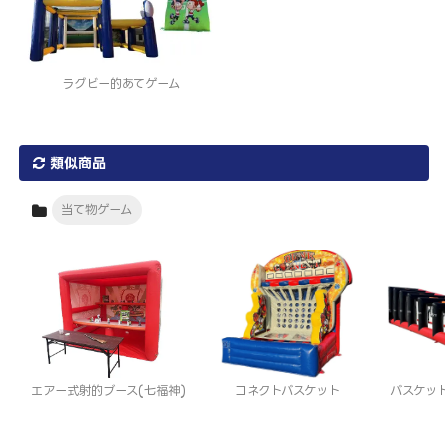
ラグビー的あてゲーム
類似商品
当て物ゲーム
コネクトバスケット
バスケッ
エアー式射的ブース(七福神)