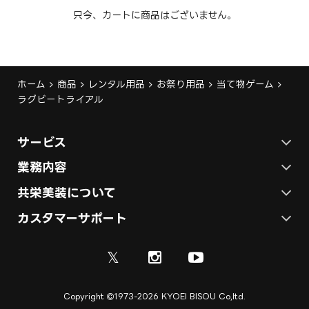
只今、カートに商品はございません。
ホーム
商品
レンタル用品
お祭り用品
当て物ゲーム
ラグビートライアル
サービス
ステージ施工プラン
業務内容
各種イベントの総合サービス
共栄美装について
テント施工プラン
会社概要
カスタマーサポート
展示会ブース装飾・デザイン
展示会ブース制作
お問い合わせ
採用情報
ディスプレイ・サイン制作
𝕏
資料
ご利用ガイド
取引実績
実績紹介
Copyright
1973-2026 KYOEI BISOU Co,ltd.
ご利用規約
施工実績