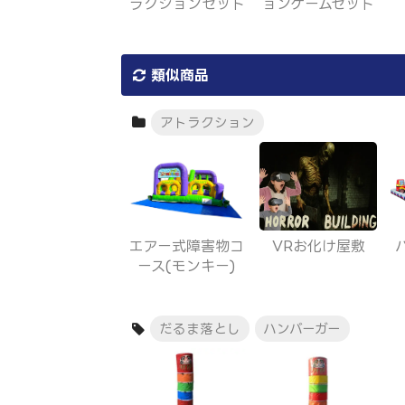
ラクションセット
ョンゲームセット
類似商品
アトラクション
エアー式障害物コ
VRお化け屋敷
ース(モンキー)
だるま落とし
ハンバーガー