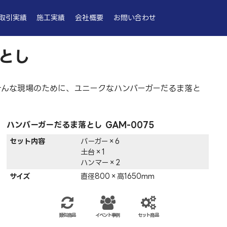
取引実績
施工実績
会社概要
お問い合わせ
とし
そんな現場のために、ユニークなハンバーガーだるま落と
ハンバーガーだるま落とし GAM-0075
セット内容
バーガー×6
土台×1
ハンマー×2
サイズ
直径800×高1650mm
類似商品
イベント事例
セット商品