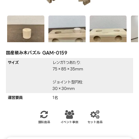
国産積み木パズル GAM-0159
サイズ
レンガ1つあたり:
75×85×35mm
ジョイント型円柱:
30×30mm
運営要員
1名
類似商品
イベント事例
セット商品