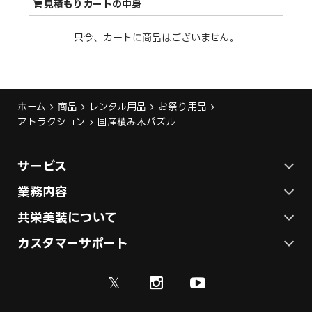
見積もりカートの中身
只今、カートに商品はございません。
ホーム
商品
レンタル用品
お祭り用品
アトラクション
国産積み木パズル
サービス
ステージ施工プラン
業務内容
各種イベントの総合サービス
共栄美装について
テント施工プラン
会社概要
カスタマーサポート
展示会ブース装飾・デザイン
展示会ブース制作
お問い合わせ
採用情報
ディスプレイ・サイン制作
𝕏
資料
ご利用ガイド
取引実績
実績紹介