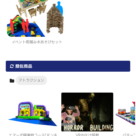
イベント用積み木あそびセット
類似商品
アトラクション
エアー式障害物コース(モンキ
VRお化け屋敷
パター