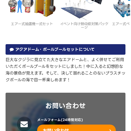
エアー式抽選機一式セット
イベント向け熱中症対策パッケ
エアー式ペ
ージ
アクアドーム・ボールプールセットについて
巨大なクジラに見立てた大きなエアドームと、よく併せてご利用
いただくボールプールをセットにしました！中に入ると幻想的な
海の景色が見えます。そして、決して溺れることのないプラスチッ
クボールの海で目一杯楽しめます！
お問い合わせ
メールフォーム(24時間対応)
お問い合わせ