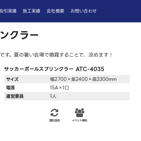
取引実績
施工実績
会社概要
お問い合わせ
ンクラー
ーです。夏の暑い会場で噴霧することで、涼めます！
サッカーボールスプリンクラー ATC-4035
サイズ
幅2700×奥2400×高3300mm
電源
15A×1口
運営要員
1人
類似商品
イベント事例