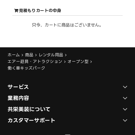
見積もりカートの中身
只今、カートに商品はございません。
ホーム
商品
レンタル用品
エアー遊具・アトラクション
オープン型
働く車キッズパーク
サービス
ステージ施工プラン
業務内容
各種イベントの総合サービス
共栄美装について
テント施工プラン
会社概要
カスタマーサポート
展示会ブース装飾・デザイン
展示会ブース制作
お問い合わせ
採用情報