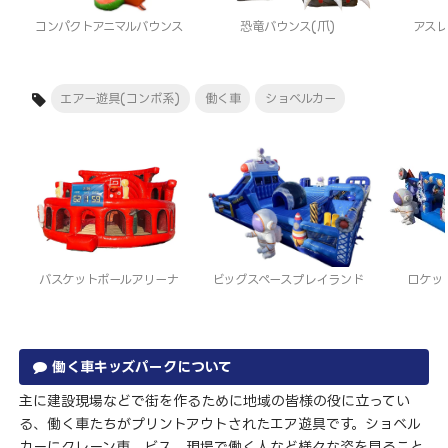
コンパクトアニマルバウンス
恐竜バウンス(爪)
アス
エアー遊具(コンボ系)
働く車
ショベルカー
バスケットボールアリーナ
ビッグスペースプレイランド
ロケッ
働く車キッズパークについて
主に建設現場などで街を作るために地域の皆様の役に立ってい
る、働く車たちがプリントアウトされたエア遊具です。ショベル
カーにクレーン車、ビス、現場で働く人など様々な姿を見ること