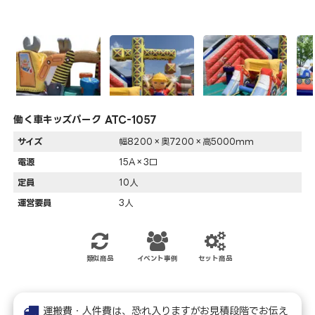
働く車キッズパーク ATC-1057
サイズ
幅8200×奥7200×高5000mm
電源
15A×3口
定員
10人
運営要員
3人
類似商品
イベント事例
セット商品
運搬費・人件費は、恐れ入りますがお見積段階でお伝え