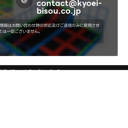
contact@kyoei-
bisou.co.jp
情報はお問い合わせ時の対応及びご返信のみに使用させ
とは一切ございません。
体験プラン
トランポリンパーク
務内容
共栄美装について
種イベントの総合サービス
会社概要
示会ブース装飾・デザイン
採用情報
ィスプレイ・サイン制作
取引実績
績紹介
施工実績