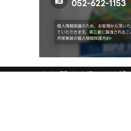
052-622-1153
個人情報保護のため、お客様から頂いた
ていただきます。第三者に漏洩されるこ
共栄美装の個人情報保護方針
ホーム
商品
セットプラン
イベント企画・
サービス
業
ステージ施工プラン
各
テント施工プラン
展
展示会ブース制作
デ
資料
実