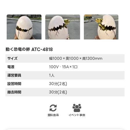
動く恐竜の卵 ATC-4818
サイズ
幅1000×奥1000×高1300mm
電源
100V・15A×1口
運営要員
1人
設営時間
30分(2名)
撤去時間
30分(2名)
類似商品
イベント事例