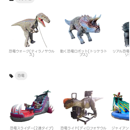
恐竜ウォーク(ティラノサウル
動く恐竜ロボット(トリケラト
リアル恐竜
ス)
プス)
リ
恐竜
恐竜スライダー(2連タイプ)
恐竜ライド(ディロフォサウル
ジャイアン