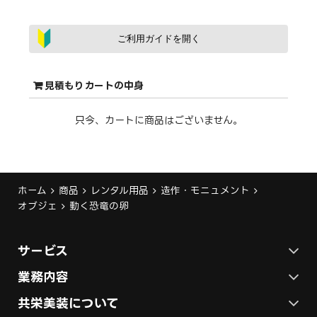
ご利用ガイドを開く
見積もりカートの中身
只今、カートに商品はございません。
ホーム
商品
レンタル用品
造作・モニュメント
オブジェ
動く恐竜の卵
サービス
ステージ施工プラン
業務内容
各種イベントの総合サービス
共栄美装について
テント施工プラン