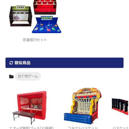
忍者修行セット
類似商品
当て物ゲーム
コネクトバスケット
バスケッ
エアー式射的ブース(七福神)