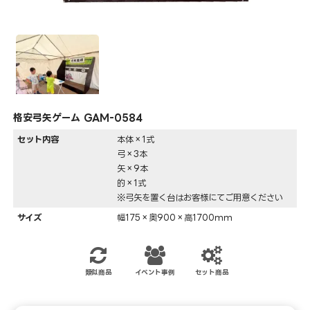
格安弓矢ゲーム GAM-0584
セット内容
本体×1式
弓×3本
矢×9本
的×1式
※弓矢を置く台はお客様にてご用意ください
サイズ
幅175×奥900×高1700mm
類似商品
イベント事例
セット商品