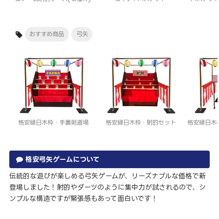
おすすめ商品
弓矢
格安縁日木枠・手裏剣道場
格安縁日木枠・射的セット
格安縁日木
格安弓矢ゲームについて
伝統的な遊びが楽しめる弓矢ゲームが、リーズナブルな価格で新
登場しました！射的やダーツのように集中力が試されるので、シ
ンプルな構造ですが緊張感もあって面白いです！