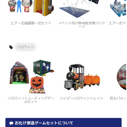
エアー式抽選機一式セット
イベント向け熱中症対策パッケ
エアー式ペ
ージ
ハロウィン
ハロウィンシューティングゲー
ハッピーハロウィントレイン
巨大バルー
ムセット
お化け撃退ゲームセットについて