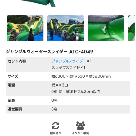
ジャングルウォータースライダー ATC-4049
セット内容
ジャングルスライダー
×1
スリップスライド×1
サイズ
幅6300×奥19550×高5800mm
電源
15A×3口
※距離：電源ドラム25m以内
定員
8名
運営要員
3名
類似商品
イベント事例