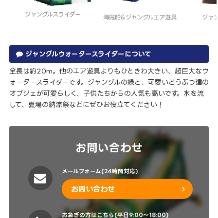
ジャングルスライダー
海賊船&ジャングルエア遊具
ジャ
ジャングルウォータースライダーについて
全長は約20m。他のエア遊具よりもひときわ大きい、超巨大なウ
ォータースライダーです。ジャングルの緑と、可愛いどうぶつ達の
オブジェが可愛らしく、子供たちからの人気も高いです。水を流
して、夏場の納涼祭などにぜひお役立てください！
お問い合わせ
メールフォーム(24時間対応)
お問い合わせ
お急ぎの方はこちら(平日9:00～18:00)