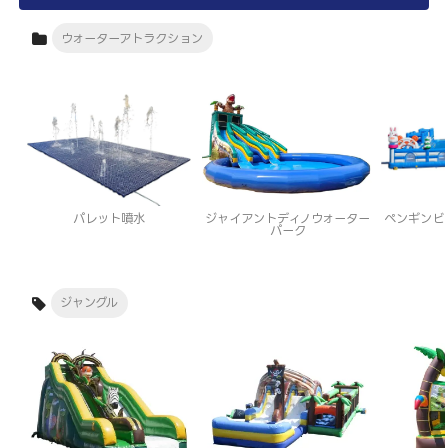
ウォーターアトラクション
パレット噴水
ジャイアントディノウォーター
ペンギンビ
パーク
ジャングル