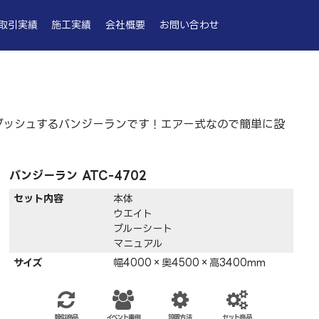
取引実績
施工実績
会社概要
お問い合わせ
ダッシュするバンジーランです！エアー式なので簡単に設
バンジーラン ATC-4702
セット内容
本体
ウエイト
ブルーシート
マニュアル
サイズ
幅4000×奥4500×高3400mm
類似商品
イベント事例
設置方法
セット商品