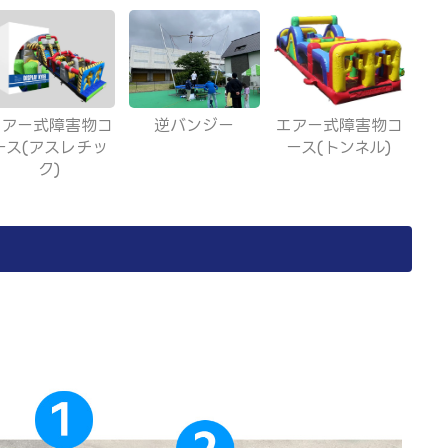
エアー式障害物コ
逆バンジー
エアー式障害物コ
ース(アスレチッ
ース(トンネル)
ク)