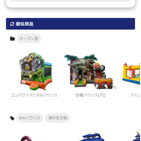
類似商品
オープン型
コンパクトアニマルバウンス
恐竜バウンス(爪)
アス
6mバウンス
海の生き物