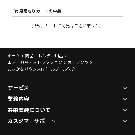
見積もりカートの中身
只今、カートに商品はございません。
ホーム
商品
レンタル用品
エアー遊具・アトラクション
オープン型
おさかなバウンス(ボールプール付き)
サービス
ステージ施工プラン
業務内容
各種イベントの総合サービス
共栄美装について
テント施工プラン
会社概要
カスタマーサポート
展示会ブース装飾・デザイン
展示会ブース制作
お問い合わせ
採用情報