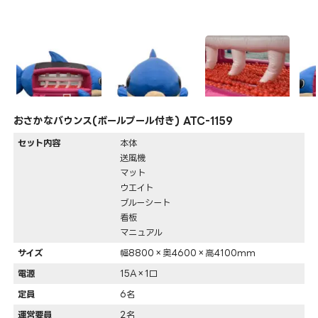
おさかなバウンス(ボールプール付き) ATC-1159
セット内容
本体
送風機
マット
ウエイト
ブルーシート
看板
マニュアル
サイズ
幅8800×奥4600×高4100mm
電源
15A×1口
定員
6名
運営要員
2名