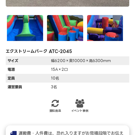
エクストリームパーク ATC-2045
サイズ
幅6200×奥10000×高6300mm
電源
15A×2口
定員
10名
運営要員
3名
類似商品
イベント事例
運搬費・人件費は、恐れ入りますがお見積段階でお伝え