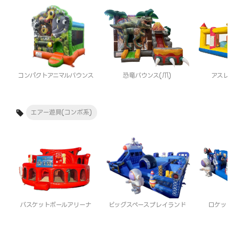
コンパクトアニマルバウンス
恐竜バウンス(爪)
アス
エアー遊具(コンボ系)
バスケットボールアリーナ
ビッグスペースプレイランド
ロケッ