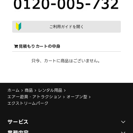
ご利用ガイドを開く
見積もりカートの中身
只今、カートに商品はございません。
ホーム
商品
レンタル用品
エアー遊具・アトラクション
オープン型
エクストリームパーク
サービス
ステージ施工プラン
業務内容