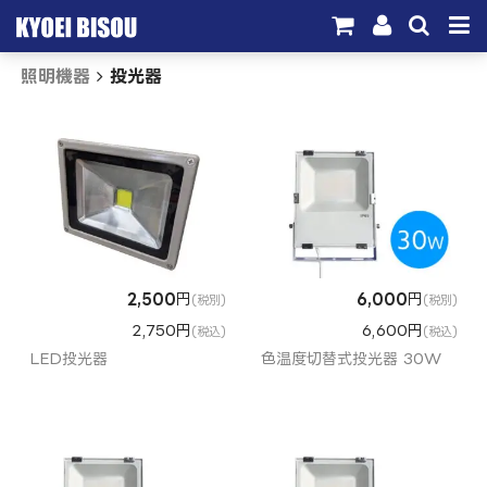
照明機器
投光器
サービス
取引実績
施工実績
会社概要
お問い合わせ
2,500
円
6,000
円
(税別)
(税別)
2,750円
6,600円
(税込)
(税込)
LED投光器
色温度切替式投光器 30W