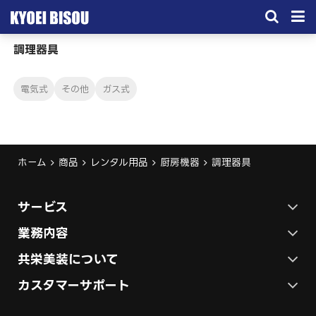
調理器具
サービス
取引実績
電気式
その他
ガス式
施工実績
会社概要
ホーム
商品
レンタル用品
厨房機器
調理器具
お問い合わせ
サービス
ステージ施工プラン
業務内容
各種イベントの総合サービス
共栄美装について
テント施工プラン
会社概要
カスタマーサポート
展示会ブース装飾・デザイン
展示会ブース制作
お問い合わせ
採用情報