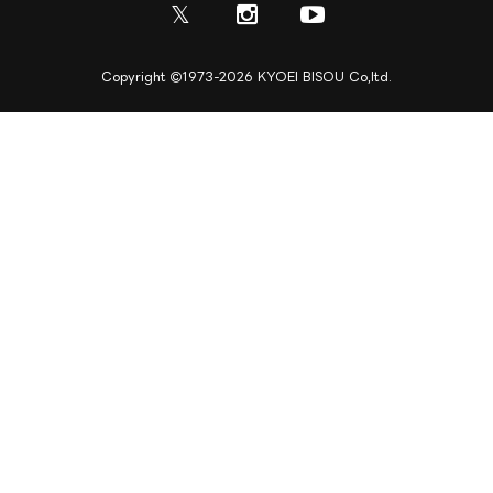
ディスプレイ・サイン制作
𝕏
資料
ご利用ガイド
取引実績
実績紹介
Copyright
1973-2026 KYOEI BISOU Co,ltd.
ご利用規約
施工実績
キャンセル規定